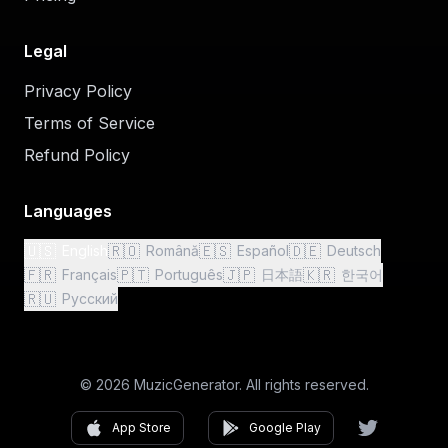
Legal
Privacy Policy
Terms of Service
Refund Policy
Languages
🇺🇸
🇷🇴
🇪🇸
🇩🇪
English
Română
Español
Deutsch
🇫🇷
🇵🇹
🇯🇵
🇰🇷
Français
Português
日本語
한국어
🇷🇺
Русский
© 2026 MuzicGenerator. All rights reserved.
App Store
Google Play