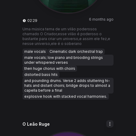
6 months ago
02:29
Uma música tema de um vilão poderosos
chamado O Criador,esse vilão é poderoso o
bastante para criar um universo,e assim ele fez,e
nesse universo,ele é o soberano
male vocals
Cinematic dark orchestral trap
male vocals; low piano and brooding strings
under whispered verses
then huge chorus with choirs
distorted bass hits
and pounding drums. Verse 2 adds stuttering hi-
hats and distant choirs; bridge drops to almost a
capella before a final
explosive hook with stacked vocal harmonies.
O Leão Ruge