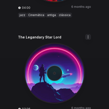
6 months ago
04:00
jazz
Cinemática
antiga
clássica
The Legandary Star Lord
6 months ago
03:06