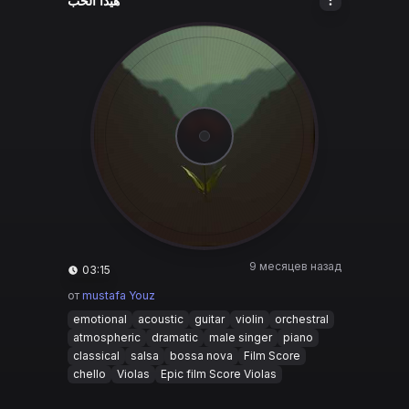
هيدا الحب
9 месяцев назад
03:15
от
mustafa Youz
emotional
acoustic
guitar
violin
orchestral
atmospheric
dramatic
male singer
piano
classical
salsa
bossa nova
Film Score
chello
Violas
Epic film Score Violas