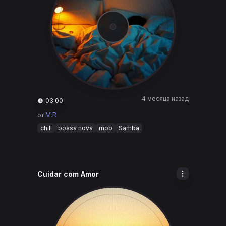
4 месяца назад
03:00
от
M.R
chill
bossa nova
mpb
Samba
Cuidar com Amor