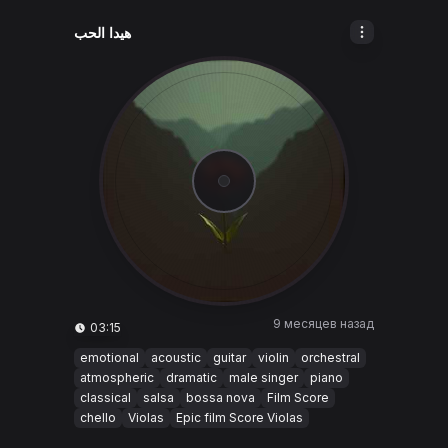
هيدا الحب
9 месяцев назад
03:15
emotional
acoustic
guitar
violin
orchestral
atmospheric
dramatic
male singer
piano
classical
salsa
bossa nova
Film Score
chello
Violas
Epic film Score Violas