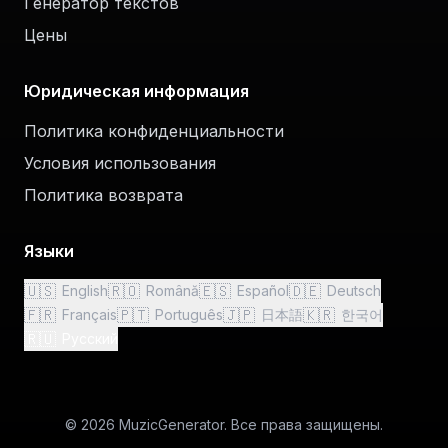
Генератор текстов
Цены
Юридическая информация
Политика конфиденциальности
Условия использования
Политика возврата
Языки
🇺🇸
🇷🇴
🇪🇸
🇩🇪
English
Română
Español
Deutsch
🇫🇷
🇵🇹
🇯🇵
🇰🇷
Français
Português
日本語
한국어
🇷🇺
Русский
© 2026 MuzicGenerator. Все права защищены.