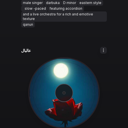
male singer
darbuka
D minor
eastern style
slow -paced
featuring accordion
and a live orchestra for a rich and emotive
texture
qanun
عالبال