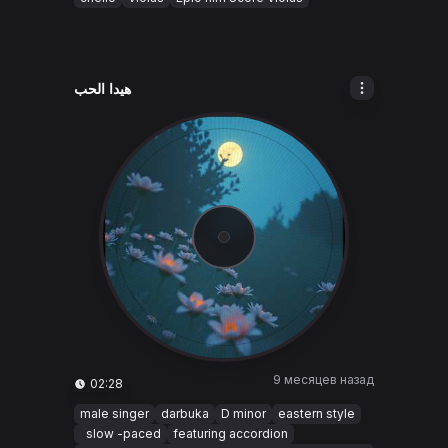
هيدا الحب
9 месяцев назад
02:28
male singer
darbuka
D minor
eastern style
slow -paced
featuring accordion