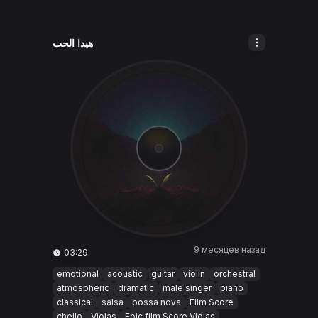
هيدا الحب
9 месяцев назад
03:29
emotional
acoustic
guitar
violin
orchestral
atmospheric
dramatic
male singer
piano
classical
salsa
bossa nova
Film Score
chello
Violas
Epic film Score Violas