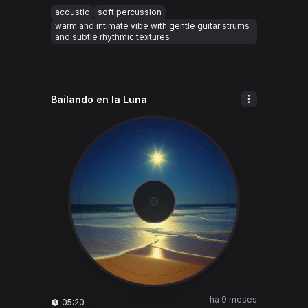
acoustic
soft percussion
warm and intimate vibe with gentle guitar strums
and subtle rhythmic textures
Bailando en la Luna
há 9 meses
05:20