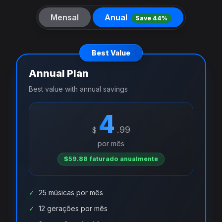
Mensal
Anual
Save 44%
Best Value
Annual Plan
Best value with annual savings
4
.99
$
por mês
$59.88 faturado anualmente
✓
25 músicas por mês
✓
12 gerações por mês