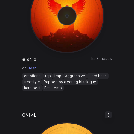
há 8 meses
02:10
de
Josh
emotional
rap
trap
Aggressive
Hard bass
freestyle
Rapped by a young black guy
hard beat
Fast temp
ONI 4L