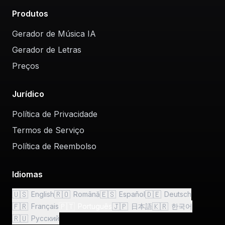
Produtos
Gerador de Música IA
Gerador de Letras
Preços
Jurídico
Política de Privacidade
Termos de Serviço
Política de Reembolso
Idiomas
🇺🇸
🇷🇴
🇪🇸
🇩🇪
English
Română
Español
Deutsch
🇫🇷
🇵🇹
🇯🇵
🇰🇷
Français
Português
日本語
한국어
🇷🇺
Русский