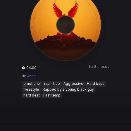
há 8 meses
04:00
de
Josh
emotional
rap
trap
Aggressive
Hard bass
freestyle
Rapped by a young black guy
hard beat
Fast temp