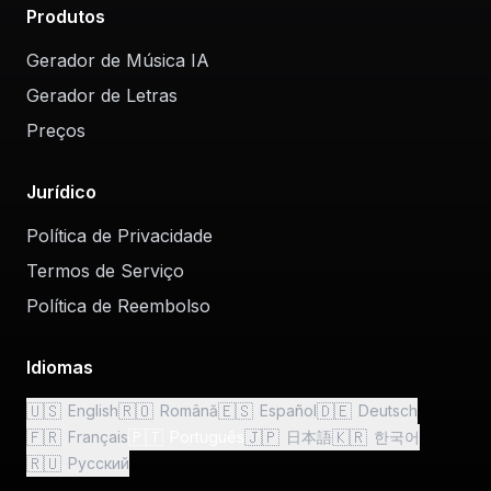
Produtos
Gerador de Música IA
Gerador de Letras
Preços
Jurídico
Política de Privacidade
Termos de Serviço
Política de Reembolso
Idiomas
🇺🇸
🇷🇴
🇪🇸
🇩🇪
English
Română
Español
Deutsch
🇫🇷
🇵🇹
🇯🇵
🇰🇷
Français
Português
日本語
한국어
🇷🇺
Русский