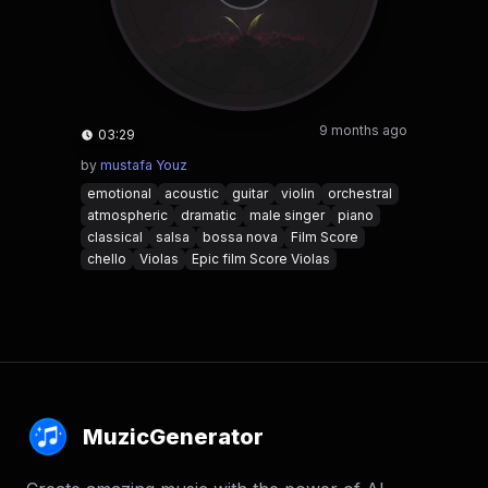
9 months ago
03:29
by
mustafa Youz
emotional
acoustic
guitar
violin
orchestral
atmospheric
dramatic
male singer
piano
classical
salsa
bossa nova
Film Score
chello
Violas
Epic film Score Violas
MuzicGenerator