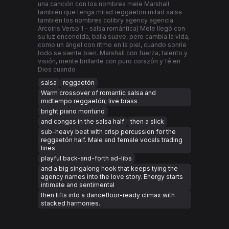
una canción con los nombres mele Marshall
también que tenga mitad reggaeton mitad salsa
también los nombres colibry agency agencia
Arcoiris Verso 1 – salsa romántica) Mele llegó con
su luz encendida, baila suave, pero cambia la vida,
como un ángel con ritmo en la piel, cuando sonríe
todo se siente bien. Marshall con fuerza, talento y
visión, mente brillante con puro corazón y fé en
Dios cuando
salsa
reggaetón
Warm crossover of romantic salsa and
midtempo reggaetón; live brass
bright piano montuno
and congas in the salsa half
then a slick
sub-heavy beat with crisp percussion for the
reggaetón half. Male and female vocals trading
lines
playful back-and-forth ad-libs
and a big singalong hook that keeps tying the
agency names into the love story. Energy starts
intimate and sentimental
then lifts into a dancefloor-ready climax with
stacked harmonies.