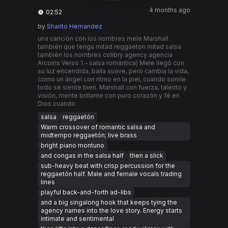
4 months ago
02:52
by
Sharito Hernandez
una canción con los nombres mele Marshall
también que tenga mitad reggaeton mitad salsa
también los nombres colibry agency agencia
Arcoiris Verso 1 – salsa romántica) Mele llegó con
su luz encendida, baila suave, pero cambia la vida,
como un ángel con ritmo en la piel, cuando sonríe
todo se siente bien. Marshall con fuerza, talento y
visión, mente brillante con puro corazón y fé en
Dios cuando
salsa
reggaetón
Warm crossover of romantic salsa and
midtempo reggaetón; live brass
bright piano montuno
and congas in the salsa half
then a slick
sub-heavy beat with crisp percussion for the
reggaetón half. Male and female vocals trading
lines
playful back-and-forth ad-libs
and a big singalong hook that keeps tying the
agency names into the love story. Energy starts
intimate and sentimental