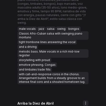
(congas, timbales, bongos), bajo marcado, voz
masculina adulta (35-50 años), tono medio-grave,
emotiva y firme, tempo 95 BPM, narrativa de vida
con energía, pausas naturales, cierre con grito "¡Y
arriba la Diez de Abril!", estilo salsa clásica con
swing.
male vocals
jazz
salsa
swing
bongos
Classic Afro-Cuban salsa with swinging piano
montuno
tight trombone lines answering the vocal
and a driving
melodic bass. Male vocals in a rich mid-low
register
storytelling with proud
emotive phrasing. Congas
and timbales trade fills
with call-and-response coros in the chorus.
Arrangement builds from a steady groove to an
intense final coro and a shouted hometown tag.
Arriba la Diez de Abril