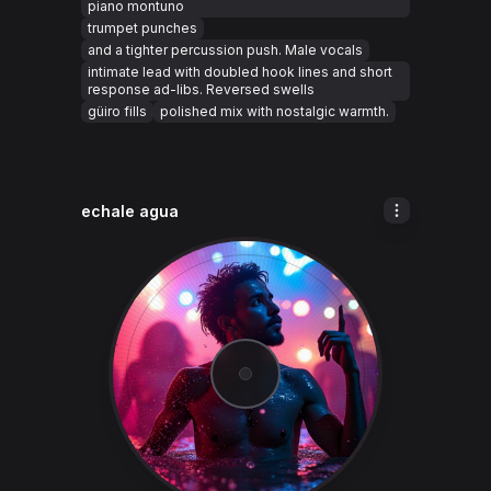
piano montuno
trumpet punches
and a tighter percussion push. Male vocals
intimate lead with doubled hook lines and short
response ad-libs. Reversed swells
güiro fills
polished mix with nostalgic warmth.
echale agua