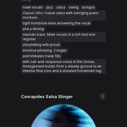
male vocals
jazz
salsa
swing
bongos
Classic Afro-Cuban salsa with swinging piano
montuno
tight trombone lines answering the vocal
and a driving
melodic bass. Male vocals in a rich mid-low
register
storytelling with proud
emotive phrasing. Congas
and timbales trade fills
with call-and-response coros in the chorus.
Arrangement builds from a steady groove to an
intense final coro and a shouted hometown tag.
Conrapidex Salsa Stinger