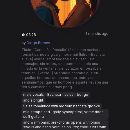
2 months ago
03:28
by
Diego Brenes
Título: “Cartas Sin Pantalla” (Salsa con bachata
romántica, nostálgica y moderna) [Intro – Bachata
suave] Ayer el amor llegaba sin avisar… sin
mensajes, sin redes, sin aparentar… solo una
mirada en la ventana, y el corazón empezaba a
temblar… [Verso 1] Mi abuelo contaba que en
aquellos tiempos se enamoraba lento y con
sentimientos, que un hombre elegante llevaba una
flor y caminaba cuadras por g
male vocals
Bachata
salsa
bongó
and a bright
Salsa romántica with modern bachata groove
mid-tempo and lightly syncopated; verse rides
soft guitarra
and warm bass; pre-chorus opens with brass
swells and hand percussion lifts; chorus hits with