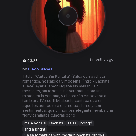
2 months ago
03:27
by
Diego Brenes
Título: “Cartas Sin Pantalla” (Salsa con bachata
romántica, nostálgica y moderna) [Intro – Bachata
suave] Ayer el amor llegaba sin avisar… sin
mensajes, sin redes, sin aparentar… solo una
mirada en la ventana, y el corazón empezaba a
temblar… [Verso 1] Mi abuelo contaba que en
aquellos tiempos se enamoraba lento y con
sentimientos, que un hombre elegante llevaba una
flor y caminaba cuadras por g
male vocals
Bachata
salsa
bongó
and a bright
Salsa romántica with modern bachata groove