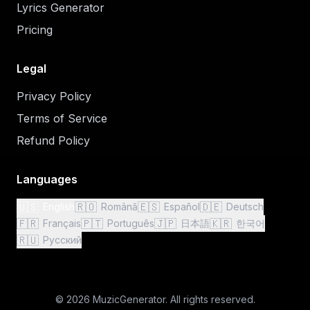
Lyrics Generator
Pricing
Legal
Privacy Policy
Terms of Service
Refund Policy
Languages
🇺🇸
🇷🇴
🇪🇸
🇩🇪
English
Română
Español
Deutsch
🇫🇷
🇵🇹
🇯🇵
🇰🇷
Français
Português
日本語
한국어
🇷🇺
Русский
© 2026 MuzicGenerator. All rights reserved.