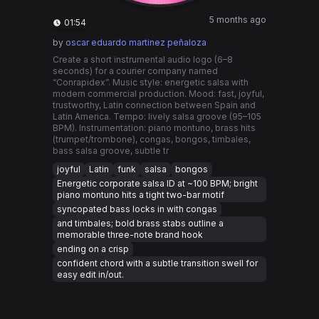
5 months ago
01:54
by
oscar eduardo martinez peñaloza
Create a short instrumental audio logo (6–8
seconds) for a courier company named
“Conrapidex”. Music style: energetic salsa with
modern commercial production. Mood: fast, joyful,
trustworthy, Latin connection between Spain and
Latin America. Tempo: lively salsa groove (95–105
BPM). Instrumentation: piano montuno, brass hits
(trumpet/trombone), congas, bongos, timbales,
bass salsa groove, subtle tr
joyful
Latin
funk
salsa
bongos
Energetic corporate salsa ID at ~100 BPM; bright
piano montuno hits a tight two-bar motif
syncopated bass locks in with congas
and timbales; bold brass stabs outline a
memorable three-note brand hook
ending on a crisp
confident chord with a subtle transition swell for
easy edit in/out.