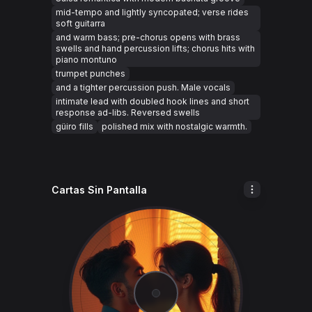
mid-tempo and lightly syncopated; verse rides
soft guitarra
and warm bass; pre-chorus opens with brass
swells and hand percussion lifts; chorus hits with
piano montuno
trumpet punches
and a tighter percussion push. Male vocals
intimate lead with doubled hook lines and short
response ad-libs. Reversed swells
güiro fills
polished mix with nostalgic warmth.
Cartas Sin Pantalla