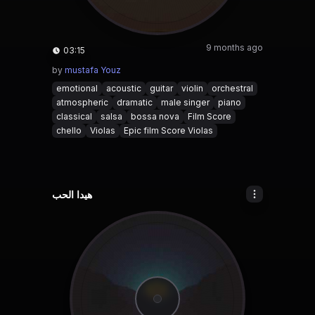
9 months ago
03:15
by
mustafa Youz
emotional
acoustic
guitar
violin
orchestral
atmospheric
dramatic
male singer
piano
classical
salsa
bossa nova
Film Score
chello
Violas
Epic film Score Violas
هيدا الحب