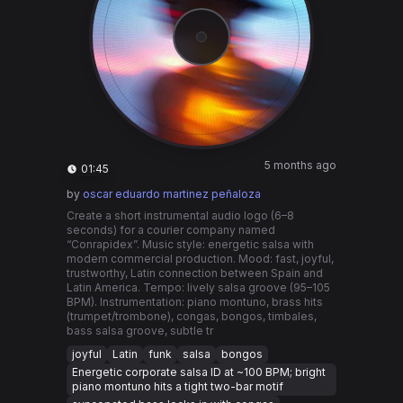
5 months ago
01:45
by
oscar eduardo martinez peñaloza
Create a short instrumental audio logo (6–8
seconds) for a courier company named
“Conrapidex”. Music style: energetic salsa with
modern commercial production. Mood: fast, joyful,
trustworthy, Latin connection between Spain and
Latin America. Tempo: lively salsa groove (95–105
BPM). Instrumentation: piano montuno, brass hits
(trumpet/trombone), congas, bongos, timbales,
bass salsa groove, subtle tr
joyful
Latin
funk
salsa
bongos
Energetic corporate salsa ID at ~100 BPM; bright
piano montuno hits a tight two-bar motif