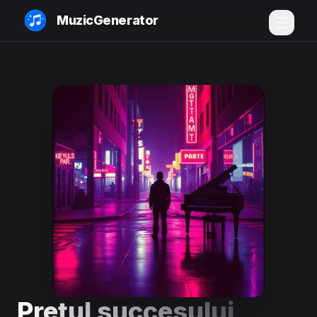
MuzicGenerator
Prețul succesului