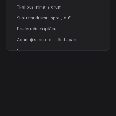
Ți-ai pus inima la drum
Și ai uitat drumul spre „ eu”
Prieteni din copilărie
Acum îți scriu doar când apari
Pe un ecran
Într-o vitrină
Dar nu te văd când dispari
[Chorus]
Ăsta
e prețul succesului
Cine te ține