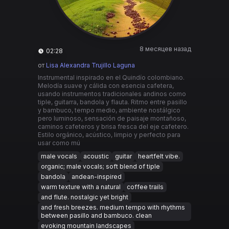
8 месяцев назад
02:28
от
Lisa Alexandra Trujillo Laguna
Instrumental inspirado en el Quindío colombiano.
Melodía suave y cálida con esencia cafetera,
usando instrumentos tradicionales andinos como
tiple, guitarra, bandola y flauta. Ritmo entre pasillo
y bambuco, tempo medio, ambiente nostálgico
pero luminoso, sensación de paisaje montañoso,
caminos cafeteros y brisa fresca del eje cafetero.
Estilo orgánico, acústico, limpio y perfecto para
usar como mú
male vocals
acoustic
guitar
heartfelt vibe.
organic; male vocals; soft blend of tiple
bandola
andean-inspired
warm texture with a natural
coffee trails
and flute. nostalgic yet bright
and fresh breezes. medium tempo with rhythms
between pasillo and bambuco. clean
evoking mountain landscapes