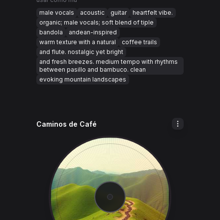
male vocals
acoustic
guitar
heartfelt vibe.
organic; male vocals; soft blend of tiple
bandola
andean-inspired
warm texture with a natural
coffee trails
and flute. nostalgic yet bright
and fresh breezes. medium tempo with rhythms
between pasillo and bambuco. clean
evoking mountain landscapes
Caminos de Café