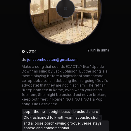
2 luni în urmă
03:04
de
jonaspmhouston@gmail.com
Make a song that sounds EXACTLY like "Upside
Down" as sung by Jack Johnson. But the song is a
theme playing before a highschool homeschool
co-op debate. I am debating them arguing (Devil's
advocate) that they are not in schism. The refrian:
"Keep both fee in Rome, even when your heart
feel torn, She might be bruised but never broken,
keep both feet in Rome." NOT NOT NOT a Pop
song. Old Fashioned.
pop
theme
upright bass
brushed snare
Old-fashioned folk with warm acoustic strum
and a loose porch-swing groove; verse stays
sparse and conversational