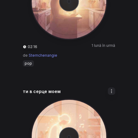
1 lună în urmă
02:16
de
Sternchenangie
pop
ти в серце моем