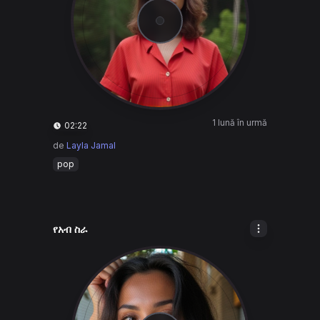
1 lună în urmă
02:22
de
Layla Jamal
pop
የአብ ስራ