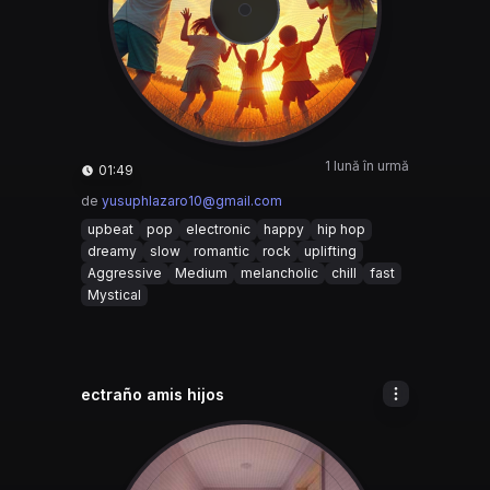
1 lună în urmă
01:49
de
yusuphlazaro10@gmail.com
upbeat
pop
electronic
happy
hip hop
dreamy
slow
romantic
rock
uplifting
Aggressive
Medium
melancholic
chill
fast
Mystical
ectraño amis hijos