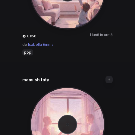
1 lună în urmă
01:56
de
Isabella Emma
pop
mami sh taty