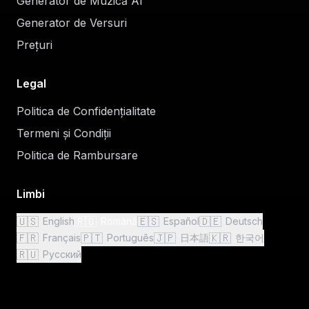
Generator de Muzică AI
Generator de Versuri
Prețuri
Legal
Politica de Confidențialitate
Termeni și Condiții
Politica de Rambursare
Limbi
🇺🇸
🇷🇴
🇪🇸
🇩🇪
English
Română
Español
Deutsch
🇫🇷
🇵🇹
🇯🇵
🇰🇷
Français
Português
日本語
한국어
🇷🇺
Русский