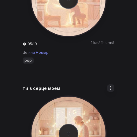
1 lună în urmă
05:19
de
яна Номер
pop
ти в серце моем