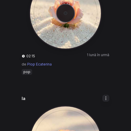
1 lună în urmă
02:15
de
Plop Ecaterina
pop
la