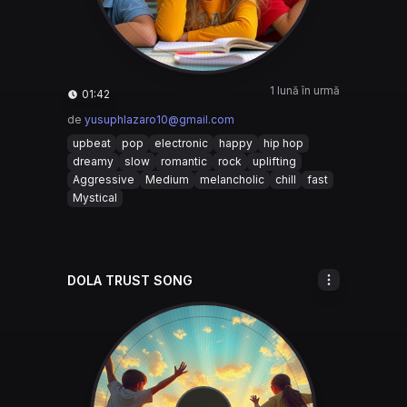
1 lună în urmă
01:42
de
yusuphlazaro10@gmail.com
upbeat
pop
electronic
happy
hip hop
dreamy
slow
romantic
rock
uplifting
Aggressive
Medium
melancholic
chill
fast
Mystical
DOLA TRUST SONG