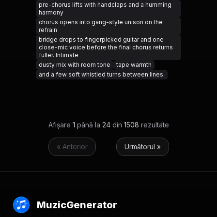
pre-chorus lifts with handclaps and a humming
harmony
chorus opens into gang-style unison on the
refrain
bridge drops to fingerpicked guitar and one
close-mic voice before the final chorus returns
fuller. Intimate
dusty mix with room tone
tape warmth
and a few soft whistled turns between lines.
Afișare
1
până la
24
din
1508
rezultate
« Anterior
Următorul »
MuzicGenerator