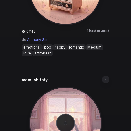
1 lună în urmă
01:49
de
Anthony Sam
emotional
pop
happy
romantic
Medium
love
affrobeat
mami sh taty