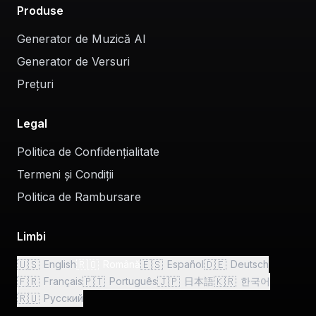
Produse
Generator de Muzică AI
Generator de Versuri
Prețuri
Legal
Politica de Confidențialitate
Termeni și Condiții
Politica de Rambursare
Limbi
🇺🇸
🇷🇴
🇪🇸
🇩🇪
English
Română
Español
Deutsch
🇫🇷
🇵🇹
🇯🇵
🇰🇷
Français
Português
日本語
한국어
🇷🇺
Русский