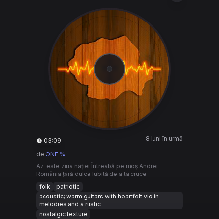
8 luni în urmă
03:09
de
ONE %
Azi este ziua nației Întreabă pe moş Andrei
România țară dulce Iubită de a ta cruce
folk
patriotic
acoustic; warm guitars with heartfelt violin
melodies and a rustic
nostalgic texture