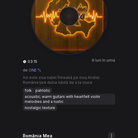
8 luni în urmă
03:15
de
ONE %
Azi este ziua nației Întreabă pe moş Andrei
România țară dulce Iubită de a ta cruce
folk
patriotic
acoustic; warm guitars with heartfelt violin
melodies and a rustic
nostalgic texture
România Mea