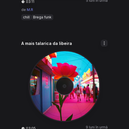
5 luni în urmă
03:11
de
M.R
chill
Brega funk
A mais talarica da libeira
9 luni în urmă
03:05