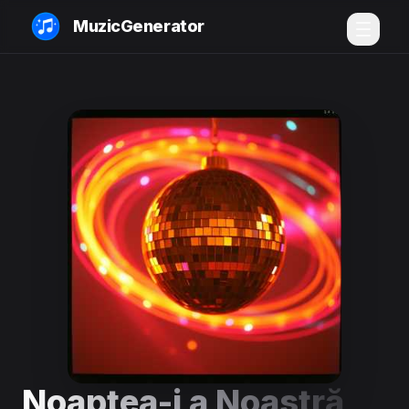
MuzicGenerator
Noaptea-i a Noastră