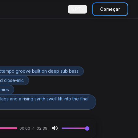
PT
Começar
idtempo groove built on deep sub bass
nd close-mic
onies
s and a rising synth swell lift into the final
00:00
02:39