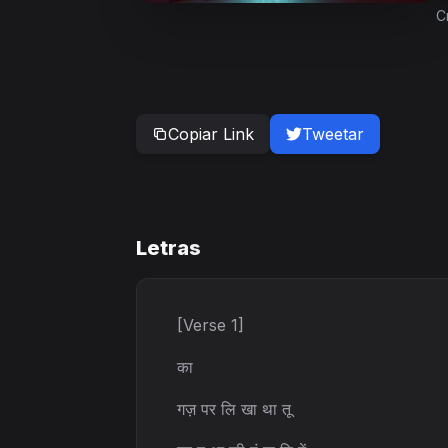
C
Copiar Link
Tweetar
Letras
[Verse 1]
का
गज़ पर लि खा था तू