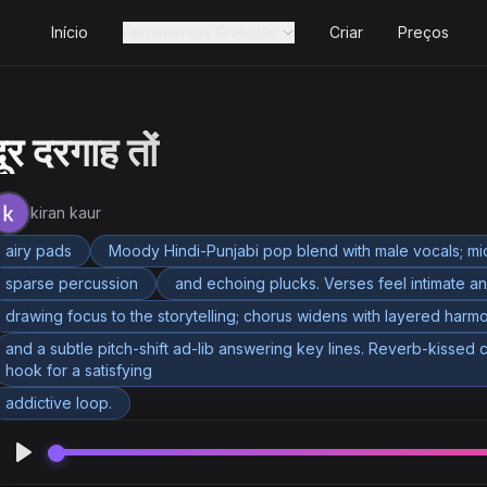
Início
Ferramentas Gratuitas
Criar
Preços
दूर दरगाह तों
kiran kaur
airy pads
Moody Hindi-Punjabi pop blend with male vocals; m
sparse percussion
and echoing plucks. Verses feel intimate a
drawing focus to the storytelling; chorus widens with layered harm
and a subtle pitch-shift ad-lib answering key lines. Reverb-kissed clap
hook for a satisfying
addictive loop.