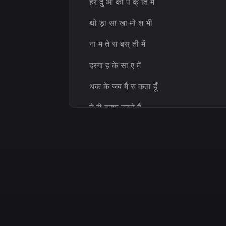
हर दु आ की पं क् ति में
थो ड़ा सा खा मो श भी
ना म ते रा बस् ती में
दरगा ह के सा ए में
थक के जब मैं रु कता हूँ
ते री तरफ़ उठते हैं
हा थ मे रे हर रो ज़ ही
[Chorus]
ले
खन में लि खा या तै नू
दू र दरगा ह से भी मां गू