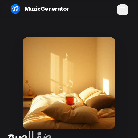
MuzicGenerator
ضوّ الصبح