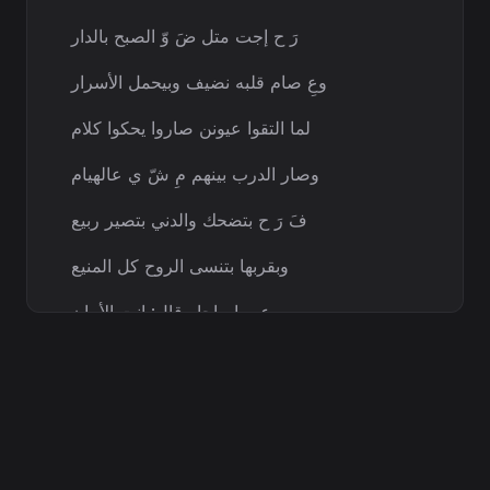
رَ ح إجت متل ضَ وّ الصبح بالدار
وعِ صام قلبه نضيف وبيحمل الأسرار
لما التقوا عيونن صاروا يحكوا كلام
وصار الدرب بينهم مِ شّ ي عالهيام
فَ رَ ح بتضحك والدني بتصير ربيع
وبقربها بتنسى الروح كل المنيع
وعِ صام إجا وقال: إنتِ الأمان
وإنتِ الحلم الحلو بهالزمن التعبان
[Chorus]
فَ