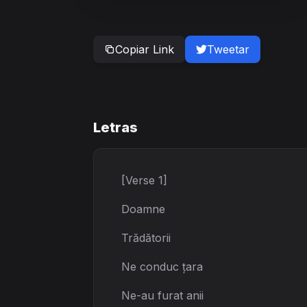
Copiar Link
Tweetar
Letras
[Verse 1]
Doamne
Trădătorii
Ne conduc țara
Ne-au furat anii