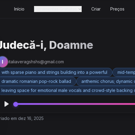
Início
Ferramentas Gratuitas
Criar
Preços
Judecă-i, Doamne
I
italiaveragshshs@gmail.com
with sparse piano and strings building into a powerful
mid-temp
dramatic romanian pop-rock ballad
anthemic chorus; dynamic dr
leaving space for emotional male vocals and crowd-style backing cha
riado em dez 16, 2025