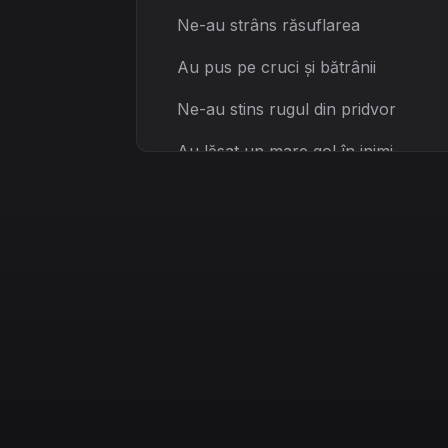
Ne-au strâns răsuflarea
Au pus pe cruci și bătrânii
Ne-au stins rugul din pridvor
Au lăsat un mare gol în inimi
Și-n case doar ecoul lor
[Chorus]
Judecă-i
Doamne
Judecă-i acum
Căci pământul arde
Și ne facem scrum