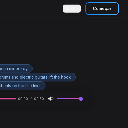
PT
Começar
o in minor key
ums and electric guitars lift the hook
nts on the title line.
00:00
02:50