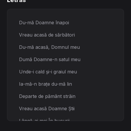
Letras
Du-mă Doamne înapoi
Vreau acasă de sărbători
Du-mă acasă, Domnul meu
Dumă Doamne-n satul meu
Unde-i cald și-i graiul meu
Ia-mă-n brațe du-mă lin
Departe de pământ străin
Vreau acasă Doamne Știi
Lângă-ai mei În bucurii