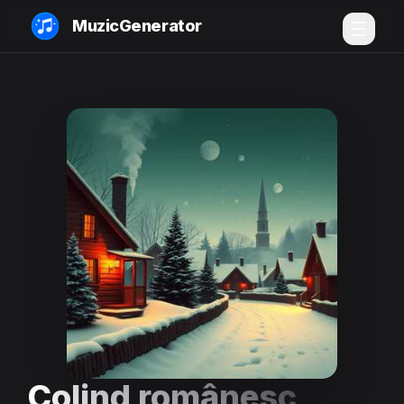
MuzicGenerator
Colind românesc