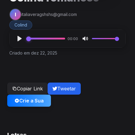
I
italiaveragshshs@gmail.com
Colind
00:00
Criado em dez 22, 2025
Copiar Link
Tweetar
Crie a Sua