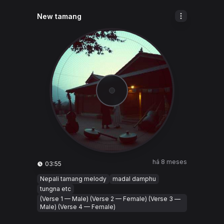
New tamang
há 8 meses
03:55
Nepali tamang melody
madal damphu
tungna etc
(Verse 1 — Male) (Verse 2 — Female) (Verse 3 —
Male) (Verse 4 — Female)