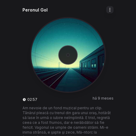
Peronul Gol
há 9 meses
02:57
Am nevoie de un fond muzical pentru un clip.
Tânărul pleacă cu trenul din gara unui oraș, hotărât
să lase în urmă o iubire neîmplinită. E trist, regretă
ceea ce a fost frumos, dar e nerăbdător să fie
fericit. Vagonul se umple de oameni străini. Mi-e
inima strânsă, e şapte şi zece, Mă-ntorc la