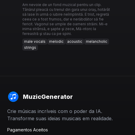
Am nevoie de un fond muzical pentru un clip.
Tânărul pleacă cu trenul din gara unui oraș, hotărât
să lase în urmă o iubire neîmplinită. E trist, regretă
ceea ce a fost frumos, dar e nerăbdător să fie
fericit. Vagonul se umple de oameni străini. Mi-e
inima strânsă, e şapte şi zece, Mă-ntorc la
fereastră şi stau ca pe spini.
male vocals
melodic
acoustic
melancholic
strings
MuzicGenerator
Crie músicas incríveis com o poder da IA.
Transforme suas ideias musicais em realidade.
Pagamentos Aceitos