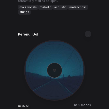
fereastră şi stau ca pe spini.
male vocals
melodic
acoustic
melancholic
strings
Peronul Gol
há 9 meses
02:51