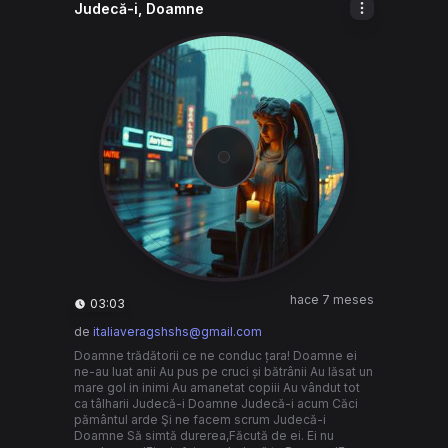
Judecă-i, Doamne
hace 7 meses
03:03
de
italiaveragshshs@gmail.com
Doamne trădătorii ce ne conduc țara! Doamne ei
ne-au luat anii Au pus pe cruci și bătrânii Au lăsat un
mare gol in inimi Au amanetat copiii Au vândut tot
ca tâlharii Judecă-i Doamne Judecă-i acum Căci
pământul arde Şi ne facem scrum Judecă-i
Doamne Să simtă durerea,Făcută de ei. Ei nu