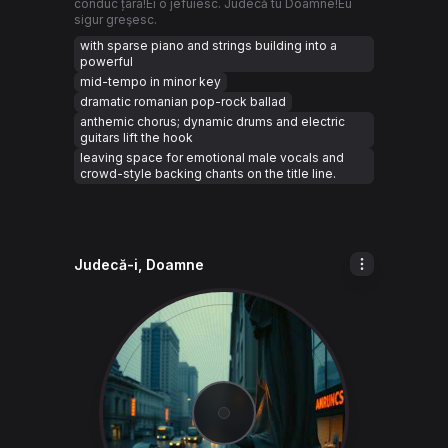
conduc țara!Ei o jefuiesc. Judecă tu Doamne!Eu
sigur greşesc.
with sparse piano and strings building into a
powerful
mid-tempo in minor key
dramatic romanian pop-rock ballad
anthemic chorus; dynamic drums and electric
guitars lift the hook
leaving space for emotional male vocals and
crowd-style backing chants on the title line.
Judecă-i, Doamne