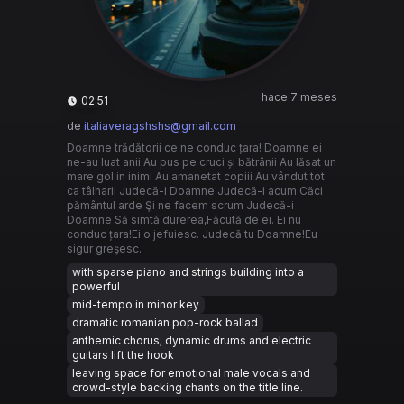
hace 7 meses
02:51
de
italiaveragshshs@gmail.com
Doamne trădătorii ce ne conduc țara! Doamne ei
ne-au luat anii Au pus pe cruci și bătrânii Au lăsat un
mare gol in inimi Au amanetat copiii Au vândut tot
ca tâlharii Judecă-i Doamne Judecă-i acum Căci
pământul arde Şi ne facem scrum Judecă-i
Doamne Să simtă durerea,Făcută de ei. Ei nu
conduc țara!Ei o jefuiesc. Judecă tu Doamne!Eu
sigur greşesc.
with sparse piano and strings building into a
powerful
mid-tempo in minor key
dramatic romanian pop-rock ballad
anthemic chorus; dynamic drums and electric
guitars lift the hook
leaving space for emotional male vocals and
crowd-style backing chants on the title line.