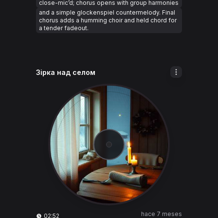
close-mic’d; chorus opens with group harmonies
and a simple glockenspiel countermelody. Final
chorus adds a humming choir and held chord for
a tender fadeout.
Зірка над селом
hace 7 meses
02:52