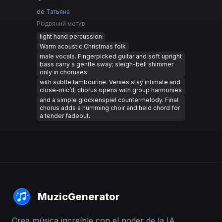
de
Татьяна
Різдвяний мотив
light hand percussion
Warm acoustic Christmas folk
male vocals. Fingerpicked guitar and soft upright
bass carry a gentle sway; sleigh-bell shimmer
only in choruses
with subtle tambourine. Verses stay intimate and
close-mic’d; chorus opens with group harmonies
and a simple glockenspiel countermelody. Final
chorus adds a humming choir and held chord for
a tender fadeout.
MuzicGenerator
Crea música increíble con el poder de la IA.