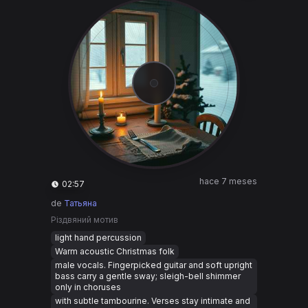
hace 7 meses
02:57
de
Татьяна
Різдвяний мотив
light hand percussion
Warm acoustic Christmas folk
male vocals. Fingerpicked guitar and soft upright
bass carry a gentle sway; sleigh-bell shimmer
only in choruses
with subtle tambourine. Verses stay intimate and