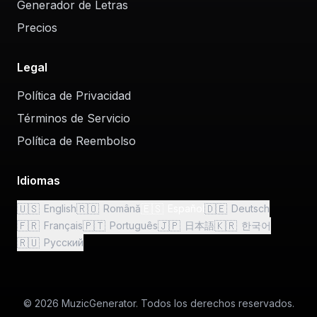
Generador de Letras
Precios
Legal
Política de Privacidad
Términos de Servicio
Política de Reembolso
Idiomas
🇺🇸
🇷🇴
🇪🇸
🇩🇪
English
Română
Español
Deutsch
🇫🇷
🇵🇹
🇯🇵
🇰🇷
Français
Português
日本語
한국어
🇷🇺
Русский
© 2026 MuzicGenerator. Todos los derechos reservados.