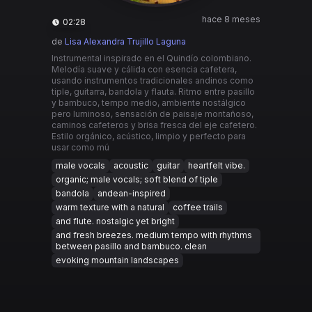
hace 8 meses
02:28
de
Lisa Alexandra Trujillo Laguna
Instrumental inspirado en el Quindío colombiano.
Melodía suave y cálida con esencia cafetera,
usando instrumentos tradicionales andinos como
tiple, guitarra, bandola y flauta. Ritmo entre pasillo
y bambuco, tempo medio, ambiente nostálgico
pero luminoso, sensación de paisaje montañoso,
caminos cafeteros y brisa fresca del eje cafetero.
Estilo orgánico, acústico, limpio y perfecto para
usar como mú
male vocals
acoustic
guitar
heartfelt vibe.
organic; male vocals; soft blend of tiple
bandola
andean-inspired
warm texture with a natural
coffee trails
and flute. nostalgic yet bright
and fresh breezes. medium tempo with rhythms
between pasillo and bambuco. clean
evoking mountain landscapes