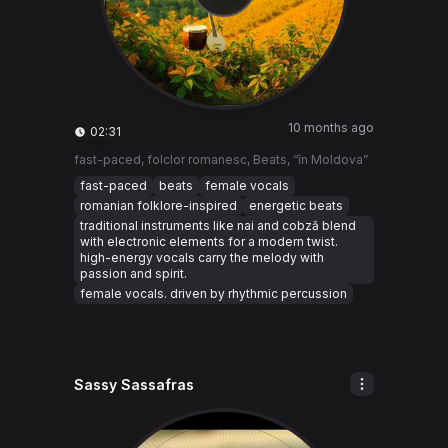
10 months ago
02:31
fast-paced, folclor romanesc, Beats, “în Moldova”
fast-paced
beats
female vocals
romanian folklore-inspired
energetic beats
traditional instruments like nai and cobză blend
with electronic elements for a modern twist.
high-energy vocals carry the melody with
passion and spirit.
female vocals. driven by rhythmic percussion
Sassy Sassafras