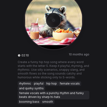
10 months ago
02:10
Create a funny hip hop song where every word
starts with the letter S. Keep it playful, rhyming, and
rhythmic. Use silly scenarios, snappy slang, and
smooth flows so the song sounds catchy and
humorous while sticking only to S-words.
rhythmic
playful
hip hop
female vocals
and quirky synths
female vocals with a punchy rhythm and funky
beats driven by sharp hi-hats
booming bass
smooth