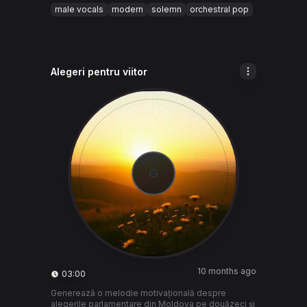
male vocals
modern
solemn
orchestral pop
Alegeri pentru viitor
10 months ago
03:00
Generează o melodie motivațională despre
alegerile parlamentare din Moldova pe douăzeci și