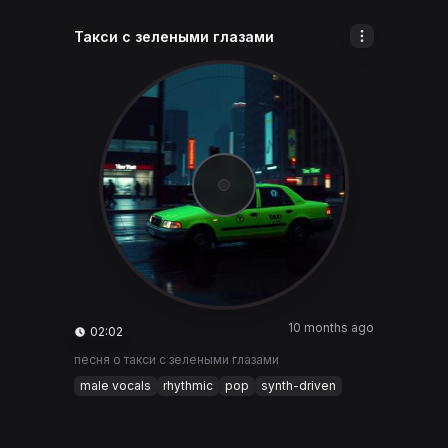
Такси с зелеными глазами
10 months ago
02:02
песня о такси с зелеными глазами
male vocals
rhythmic
pop
synth-driven