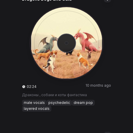
10 months ago
02:24
Драконы , собаки и коты фантастика
male vocals
psychedelic
dream pop
layered vocals