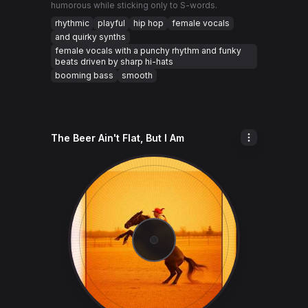
humorous while sticking only to S-words.
rhythmic
playful
hip hop
female vocals
and quirky synths
female vocals with a punchy rhythm and funky
beats driven by sharp hi-hats
booming bass
smooth
The Beer Ain't Flat, But I Am