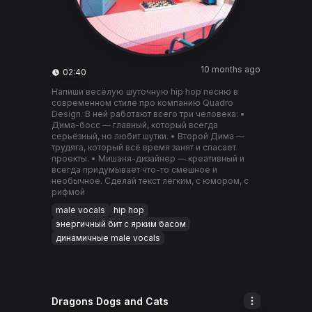
10 months ago
02:40
Напиши весёлую шуточную hip hop песню в
современном стиле про компанию Quadro
Design. В ней работают всего три человека: •
Дима-босс — главный, который всегда
серьёзный, но любит шутки. • Второй Дима —
трудяга, который всё время занят и спасает
проекты. • Мишаня-дизайнер — креативный и
всегда придумывает что-то смешное и
необычное. Сделай текст лёгким, с юмором, с
рифмой
male vocals
hip hop
энергичный бит с ярким басом
динамичные male vocals
Dragons Dogs and Cats