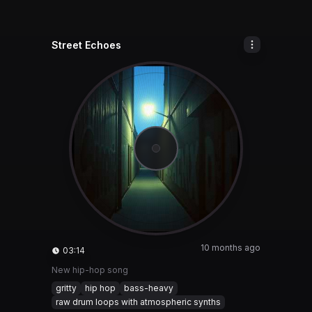
Street Echoes
10 months ago
03:14
New hip-hop song
gritty
hip hop
bass-heavy
raw drum loops with atmospheric synths