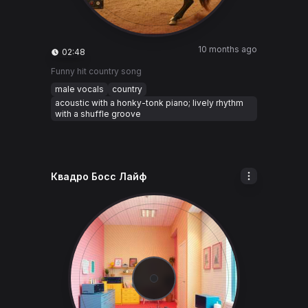
10 months ago
02:48
Funny hit country song
male vocals
country
acoustic with a honky-tonk piano; lively rhythm
with a shuffle groove
Квадро Босс Лайф