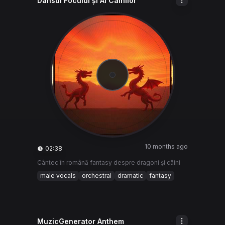
Dansul Focului și Al Câinilor
10 months ago
02:38
Cântec în română fantasy despre dragoni și câini
male vocals
orchestral
dramatic
fantasy
MuzicGenerator Anthem