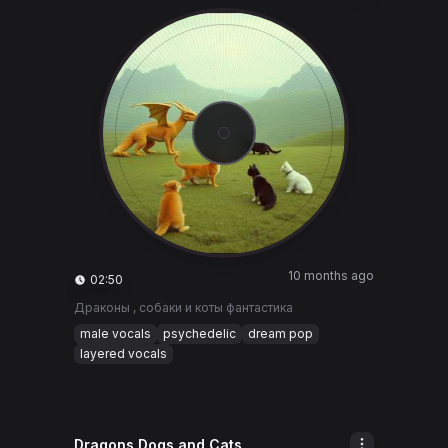
10 months ago
02:50
Драконы , собаки и коты фантастика
male vocals
psychedelic
dream pop
layered vocals
Dragons Dogs and Cats