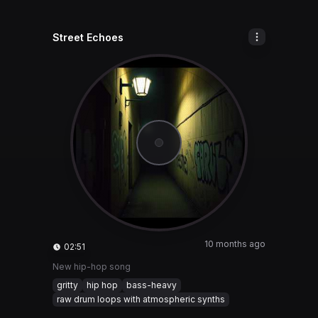
Street Echoes
10 months ago
02:51
New hip-hop song
gritty
hip hop
bass-heavy
raw drum loops with atmospheric synths