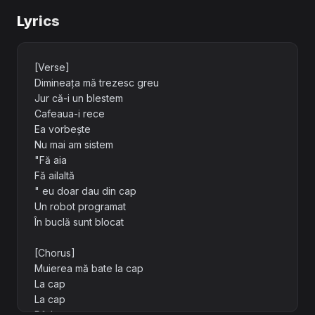
Lyrics
[Verse]
Dimineața mă trezesc greu
Jur că-i un blestem
Cafeaua-i rece
Ea vorbește
Nu mai am sistem
"Fă aia
Fă ailaltă
" eu doar dau din cap
Un robot programat
În buclă sunt blocat
[Chorus]
Muierea mă bate la cap
La cap
La cap
Râd