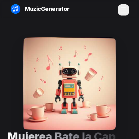
MuzicGenerator
Muierea Bate la Cap