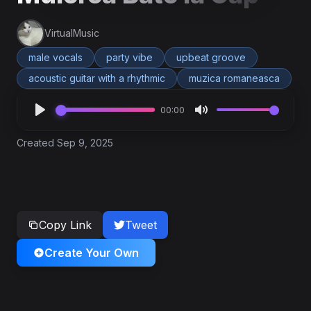
VirtualMusic
male vocals
party vibe
upbeat groove
acoustic guitar with a rhythmic
muzica romaneasca
00:00
Created Sep 9, 2025
Copy Link
Tweet
Create Your Own