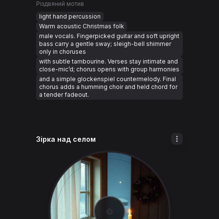
Різдвяний мотив
light hand percussion
Warm acoustic Christmas folk
male vocals. Fingerpicked guitar and soft upright
bass carry a gentle sway; sleigh-bell shimmer
only in choruses
with subtle tambourine. Verses stay intimate and
close-mic’d; chorus opens with group harmonies
and a simple glockenspiel countermelody. Final
chorus adds a humming choir and held chord for
a tender fadeout.
Зірка над селом