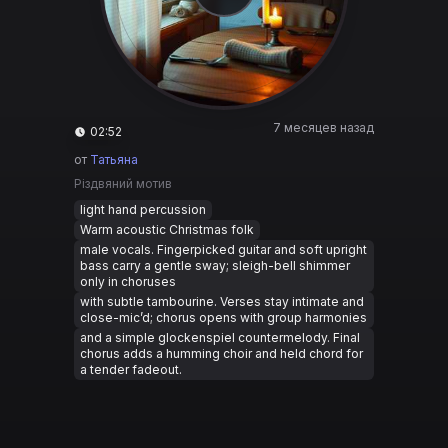
7 месяцев назад
02:52
от
Татьяна
Різдвяний мотив
light hand percussion
Warm acoustic Christmas folk
male vocals. Fingerpicked guitar and soft upright
bass carry a gentle sway; sleigh-bell shimmer
only in choruses
with subtle tambourine. Verses stay intimate and
close-mic’d; chorus opens with group harmonies
and a simple glockenspiel countermelody. Final
chorus adds a humming choir and held chord for
a tender fadeout.