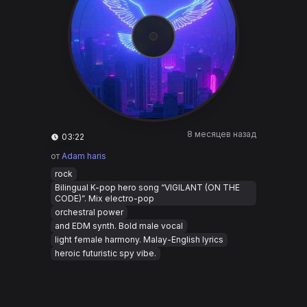
8 месяцев назад
03:22
от
Adam haris
rock
Bilingual K-pop hero song “VIGILANT (ON THE
CODE)”. Mix electro-pop
orchestral power
and EDM synth. Bold male vocal
light female harmony. Malay-English lyrics
heroic futuristic spy vibe.