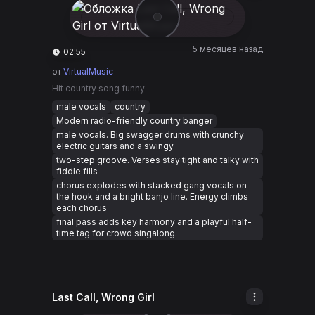
5 месяцев назад
02:55
от
VirtualMusic
Hit country song funny
male vocals
country
Modern radio-friendly country banger
male vocals. Big swagger drums with crunchy
electric guitars and a swingy
two-step groove. Verses stay tight and talky with
fiddle fills
chorus explodes with stacked gang vocals on
the hook and a bright banjo line. Energy climbs
each chorus
final pass adds key harmony and a playful half-
time tag for crowd singalong.
Last Call, Wrong Girl