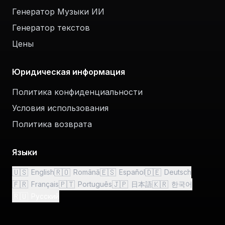
Генератор Музыки ИИ
Генератор текстов
Цены
Юридическая информация
Политика конфиденциальности
Условия использования
Политика возврата
Языки
🇺🇸
🇷🇴
🇪🇸
🇩🇪
English
Română
Español
Deutsch
🇫🇷
🇵🇹
🇯🇵
🇰🇷
Français
Português
日本語
한국어
🇷🇺
Русский