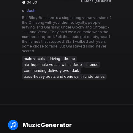
8 месяцев назад
04:00
от
Josh
Bet Riley 😎 — here’s a single long verse version of
the Oni song with your theme: loyalty, people
leaving, and Oni rising under Glocky and Chronic: -
-- (Long Verse) They said we’d crumble when the
numbers dropped, Felt the seats get empty, heard
the names that stopped. Staff walked out, yeah,
some chose to fade, But Oni stayed solid, never
scared
male vocals
driving
theme
hip-hop; male vocals with a deep
intense
commanding delivery over dark
bass-heavy beats and eerie synth undertones
MuzicGenerator