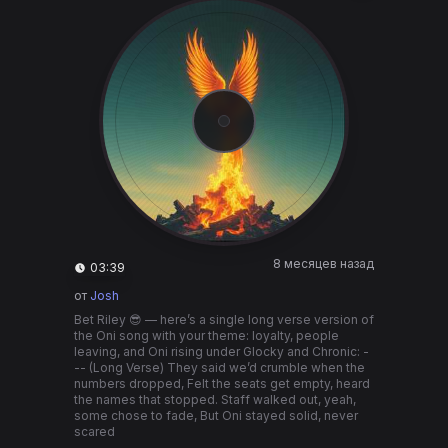
8 месяцев назад
03:39
от
Josh
Bet Riley 😎 — here’s a single long verse version of
the Oni song with your theme: loyalty, people
leaving, and Oni rising under Glocky and Chronic: -
-- (Long Verse) They said we’d crumble when the
numbers dropped, Felt the seats get empty, heard
the names that stopped. Staff walked out, yeah,
some chose to fade, But Oni stayed solid, never
scared