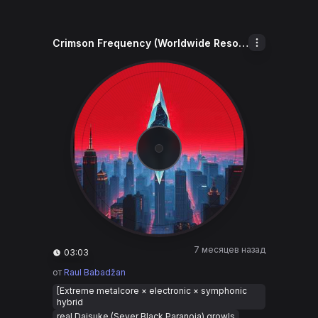
Crimson Frequency (Worldwide Resonance)
7 месяцев назад
03:03
от
Raul Babadžan
[Extreme metalcore × electronic × symphonic
hybrid
real Daisuke (Sever Black Paranoia) growls