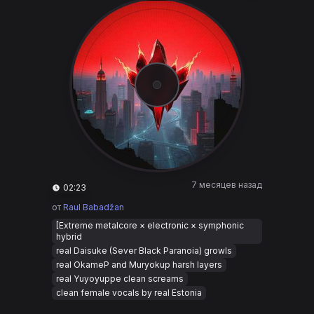
7 месяцев назад
02:23
от
Raul Babadžan
[Extreme metalcore × electronic × symphonic
hybrid
real Daisuke (Sever Black Paranoia) growls
real OkameP and Muryokup harsh layers
real Yuyoyuppe clean screams
clean female vocals by real Estonia