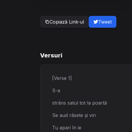
Copiază Link-ul
Tweet
Versuri
[Verse 1]
S-a
strâns satul tot la poartă
Se aud râsete și vin
Tu apari în ie