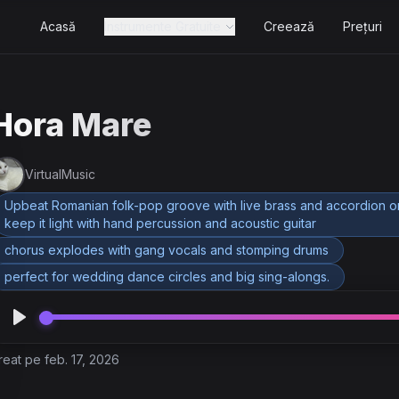
Acasă
Instrumente Gratuite
Creează
Prețuri
Hora Mare
VirtualMusic
Upbeat Romanian folk-pop groove with live brass and accordion on 
keep it light with hand percussion and acoustic guitar
chorus explodes with gang vocals and stomping drums
perfect for wedding dance circles and big sing-alongs.
reat pe feb. 17, 2026