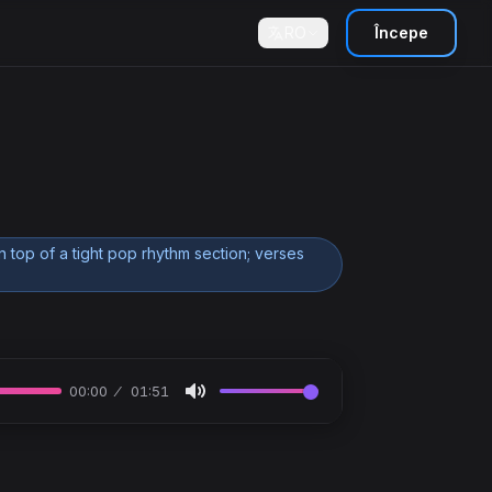
RO
Începe
top of a tight pop rhythm section; verses
00:00
01:51