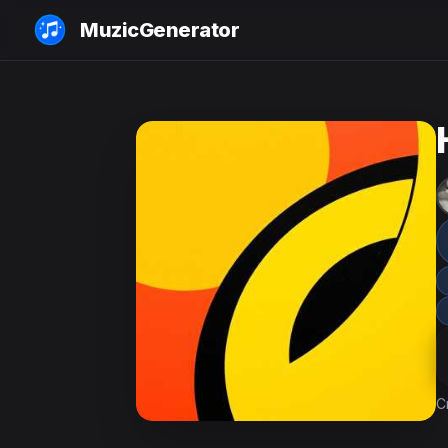
MuzicGenerator
C