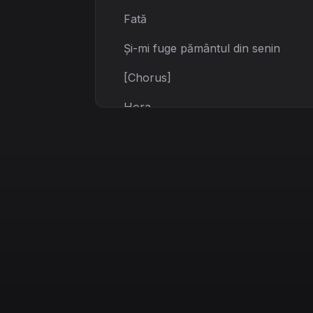
Fată
Și-mi fuge pământul din senin
[Chorus]
Hora
mare
Hora mare
Ține-mă strâns
Nu mă lăsa
Dă-i cu pasul
Dă-i cu stare
Să se audă-n toată țara