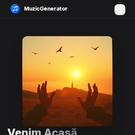
MuzicGenerator
Venim Acasă