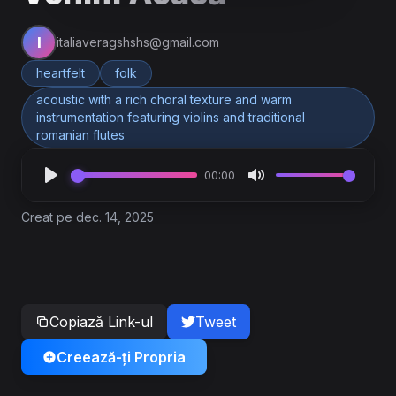
I
italiaveragshshs@gmail.com
heartfelt
folk
acoustic with a rich choral texture and warm
instrumentation featuring violins and traditional
romanian flutes
00:00
Creat pe dec. 14, 2025
Copiază Link-ul
Tweet
Creează-ți Propria