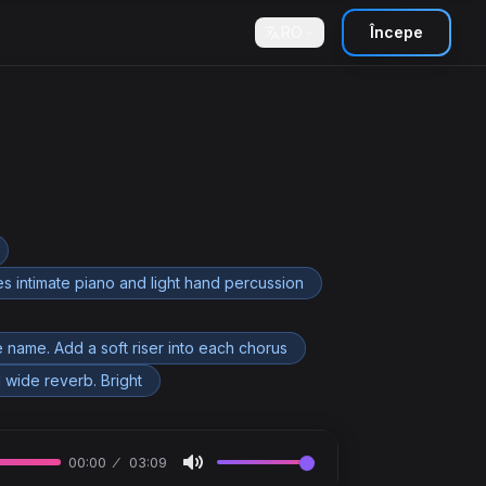
RO
Începe
 intimate piano and light hand percussion
 name. Add a soft riser into each chorus
d wide reverb. Bright
00:00
03:09