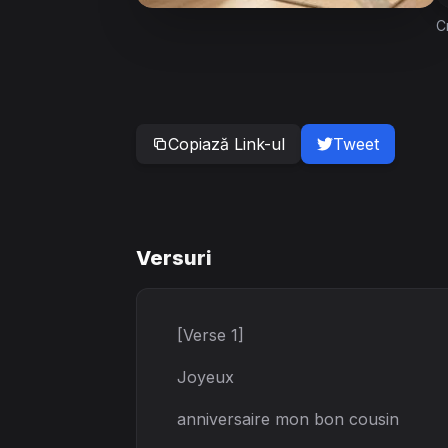
C
Copiază Link-ul
Tweet
Versuri
[Verse 1]
Joyeux
anniversaire mon bon cousin