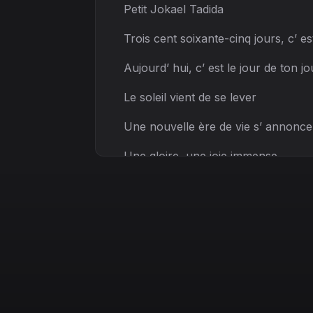
Petit Jokael Tadida
Trois cent soixante-cinq jours, c’ e
Aujourd’ hui, c’ est le jour de ton jo
Le soleil vient de se lever
Une nouvelle ère de vie s’ annonce
Une gloire, une joie immense
Vient comme ça de se présenter
[Pre-Chorus]
Jojo,
écoute bien
Le ciel t’ ouvre ses mains