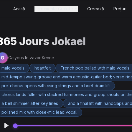
Acasă
Instrumente Gratuite
Creează
Prețuri
365 Jours Jokael
G
Gaiyous le zazar Kenne
male vocals
heartfelt
French pop ballad with male vocals
mid-tempo swung groove and warm acoustic-guitar bed; verse rides
pre-chorus opens with rising strings and a brief drum lift
chorus lands fuller with stacked harmonies and group shouts on the
a bell shimmer after key lines
and a final lift with handclaps an
polished mix with close-mic lead vocal.