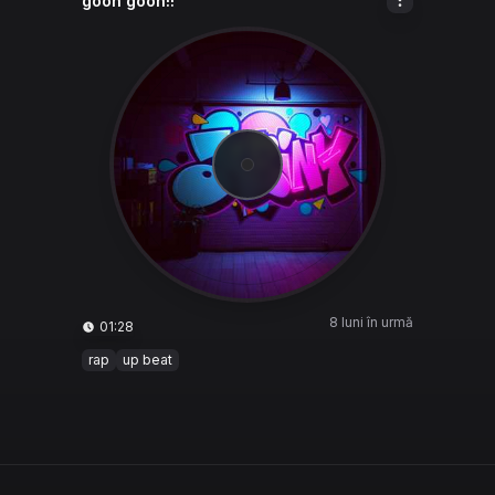
goon goon!!
8 luni în urmă
01:28
rap
up beat