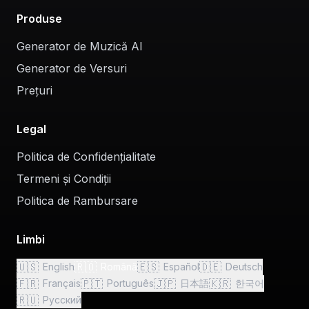
Produse
Generator de Muzică AI
Generator de Versuri
Prețuri
Legal
Politica de Confidențialitate
Termeni și Condiții
Politica de Rambursare
Limbi
🇺🇸
🇷🇴
🇪🇸
🇩🇪
English
Română
Español
Deutsch
🇫🇷
🇵🇹
🇯🇵
🇰🇷
Français
Português
日本語
한국어
🇷🇺
Русский