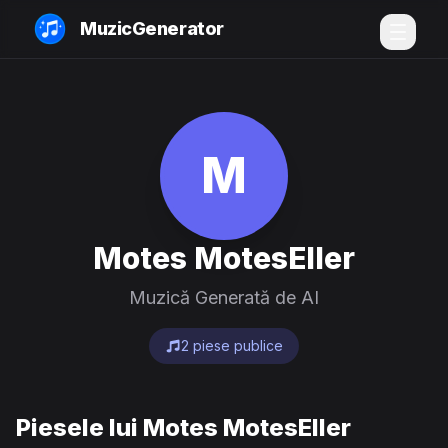
MuzicGenerator
M
Motes MotesEller
Muzică Generată de AI
2 piese publice
Piesele lui Motes MotesEller