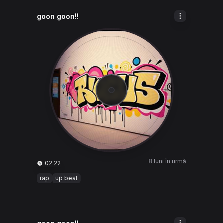
goon goon!!
8 luni în urmă
02:22
rap
up beat