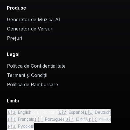
Produse
Generator de Muzică AI
Generator de Versuri
Prețuri
Legal
Politica de Confidențialitate
Termeni și Condiții
Politica de Rambursare
Limbi
🇺🇸
🇷🇴
🇪🇸
🇩🇪
English
Română
Español
Deutsch
🇫🇷
🇵🇹
🇯🇵
🇰🇷
Français
Português
日本語
한국어
🇷🇺
Русский