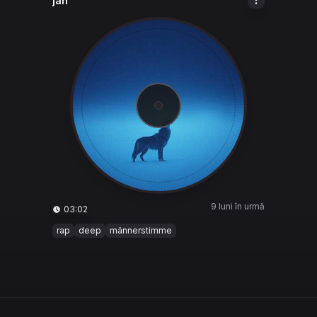
jan
9 luni în urmă
03:02
rap
deep
männerstimme