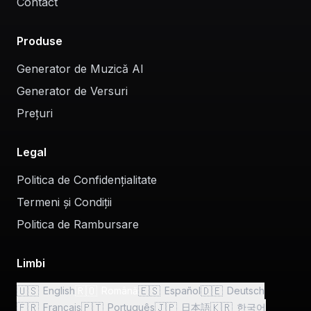
Contact
Produse
Generator de Muzică AI
Generator de Versuri
Prețuri
Legal
Politica de Confidențialitate
Termeni și Condiții
Politica de Rambursare
Limbi
🇺🇸
🇷🇴
🇪🇸
🇩🇪
English
Română
Español
Deutsch
🇫🇷
🇵🇹
🇯🇵
🇰🇷
Français
Português
日本語
한국어