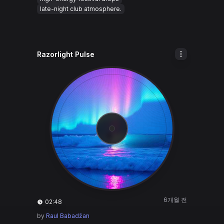
late-night club atmosphere.
Razorlight Pulse
6개월 전
02:48
by
Raul Babadžan