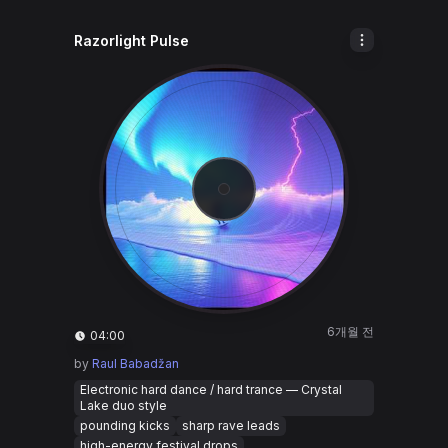
Razorlight Pulse
6개월 전
04:00
by
Raul Babadžan
Electronic hard dance / hard trance — Crystal
Lake duo style
pounding kicks
sharp rave leads
high-energy festival drops