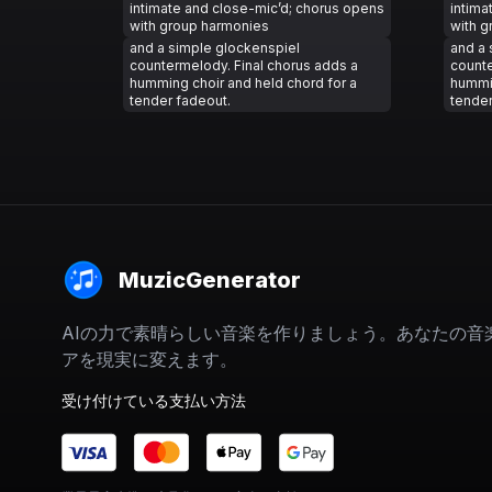
intimate and close-mic’d; chorus opens
intima
with group harmonies
with 
and a simple glockenspiel
and a 
countermelody. Final chorus adds a
counte
humming choir and held chord for a
hummin
tender fadeout.
tender
MuzicGenerator
AIの力で素晴らしい音楽を作りましょう。あなたの音
アを現実に変えます。
受け付けている支払い方法