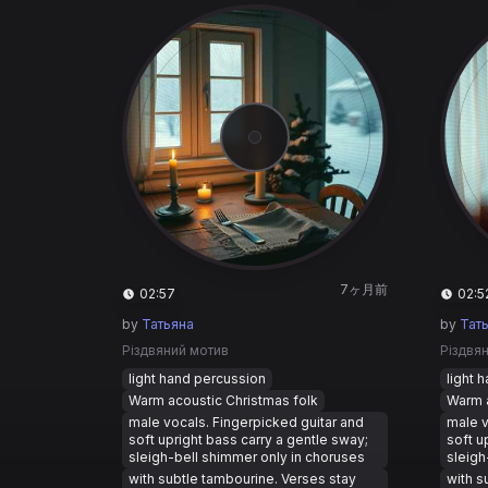
7ヶ月前
02:57
02:5
by
Татьяна
by
Тат
Різдвяний мотив
Різдвя
light hand percussion
light 
Warm acoustic Christmas folk
Warm a
male vocals. Fingerpicked guitar and
male v
soft upright bass carry a gentle sway;
soft u
sleigh-bell shimmer only in choruses
sleigh
with subtle tambourine. Verses stay
with s