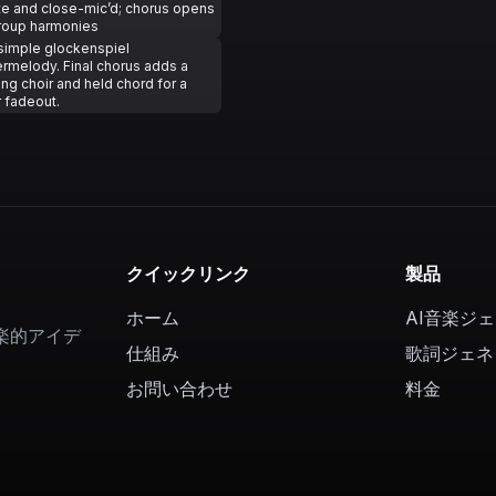
te and close-mic’d; chorus opens
group harmonies
simple glockenspiel
rmelody. Final chorus adds a
g choir and held chord for a
 fadeout.
クイックリンク
製品
ホーム
AI音楽ジ
楽的アイデ
仕組み
歌詞ジェネ
お問い合わせ
料金