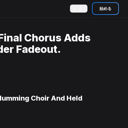
JA
始める
Final Chorus Adds
der Fadeout.
 Humming Choir And Held