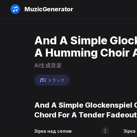
MuzicGenerator
And A Simple Gloc
A Humming Choir A
AI生成音楽
2 トラック
And A Simple Glockenspiel
Chord For A Tender Fadeo
Зірка над селом
Зірка