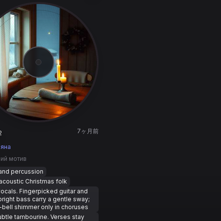
7ヶ月前
2
ьяна
ний мотив
hand percussion
coustic Christmas folk
ocals. Fingerpicked guitar and
pright bass carry a gentle sway;
-bell shimmer only in choruses
ubtle tambourine. Verses stay