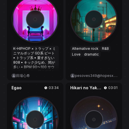
K-HIPHOP × トラップ × ミ
Alternative rock
R&B
ニマルポップ GD系 ビート
Love
dramatic
• トラップ系 • 重すぎない
808 • キック少なめ、間が
多い • BPM 90〜100 サウ
ンド • シンセ：細くて冷た
田場心希
pesoves349@hopesx.com
い音 • ベース：短く「ブ
ッ」 • FX： • ブレス音 • ノ
イズ • 逆再生系
Egao
Hikari no Yakusoku
03:34
03:01