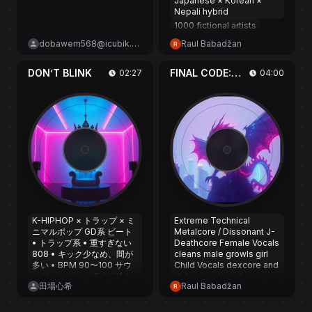
Japanese × Korean ×
Nepali hybrid
1000 fictional artists
dual male/female vocals
dobawem568@icubik.com
Raul Babadžan
brutal growls
soaring cleans
DON’T BLINK
FINAL CODE: ENTROPY 2nd version
02:27
04:00
chant sections
cinematic breakdowns
trance
K-HIPHOP × トラップ × ミ
Extreme Technical
ニマルポップ GD系 ビート
Metalcore / Dissonant J-
• トラップ系 • 重すぎない
Deathcore Female Vocals
808 • キック少なめ、間が
cleans male growls girl
多い • BPM 90〜100 サウ
Child Vocals dexcore and
ンド • シンセ：細くて冷た
jiluka growls and
田場心希
Raul Babadžan
い音 • ベース：短く「ブ
shoohey growls and
ッ」 • FX： • ブレス音 • ノ
neko growls
イズ • 逆再生系