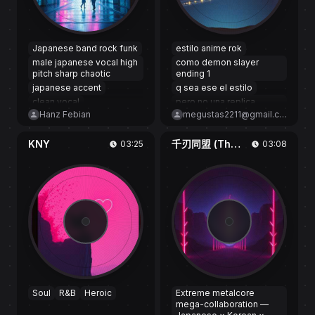
Japanese band rock funk
estilo anime rok
male japanese vocal high
como demon slayer
pitch sharp chaotic
ending 1
japanese accent
q sea ese el estilo
clean vocal
pero no una replica
exacta
Hanz Febian
megustas2211@gmail.com
extreme slap bass
agressive faster
guitar rhytm fast
KNY
千刃同盟 (Thousand Blade Union)
03:25
03:08
slap bas loud
170-180 BPM
energic
fast
Soul
R&B
Heroic
Extreme metalcore
mega-collaboration —