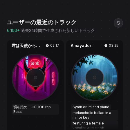
ユーザーの最近のトラック
6,100+
過去24時間で生成された新しいトラック
君は天使から悪魔に変わった
Amayadori
02:17
03:25
韻を踏め！HIPHOP rap
Synth drum and piano
Bass
melancholic ballad in a
minor key
featuring a female
vocalist with a soft