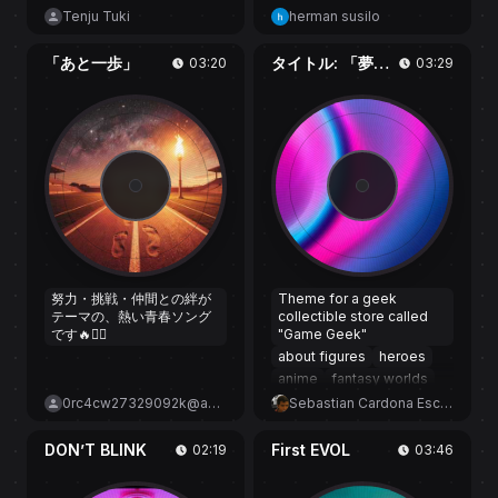
breathy delivery. The
Tenju Tuki
herman susilo
instrumentation includes
a sustained pad synth
「あと一歩」
タイトル: 「夢のステージへ！」(Yume no Stage e! / ¡Hacia el escenario de los sueños!)
03:20
03:29
providing a warm
ethereal backgr
努力・挑戦・仲間との絆が
Theme for a geek
テーマの、熱い青春ソング
collectible store called
です🔥🏃‍♂️
"Game Geek"
about figures
heroes
anime
fantasy worlds
magic
0rc4cw27329092k@au.com
Sebastian Cardona Escobar
and passion for gaming
culture.
DON’T BLINK
First EVOL
02:19
03:46