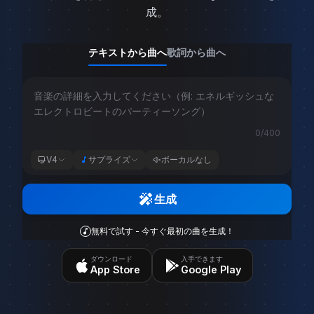
成。
音楽生成モード切り替え
テキストから曲へ
歌詞から曲へ
迅速な音楽生成のためのベーシックモード、または音楽作
0
/400
V4
サプライズ
ボーカルなし
生成
無料で試す - 今すぐ最初の曲を生成！
ダウンロード
入手できます
App Store
Google Play