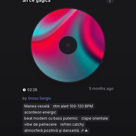
ah ce gagică
5 months ago
02:26
by
Grosu Sergiu
Manea veselă
ritm alert 100-120 BPM
acordeon energic
beat modern cu bass puternic
clape orientale
vibe de petrecere
refren catchy
atmosferă pozitivă și dansantă. 🎉🔥