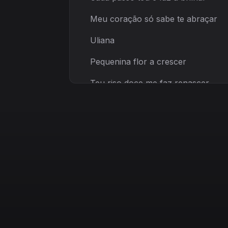
Meu coração só sabe te abraçar
Uliana
Pequenina flor a crescer
Teu riso doce me faz renascer
Juntos vocês são alegria sem fim
A vida é mais bonita por causa de 
Sim
[Refrão]
Uriel
e Uliana