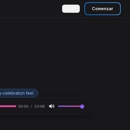
ES
Comenzar
y-celebration feel
00:00
03:08