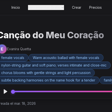
Inicio
Herramientas Gratis
Crear
Precios
Canção do Meu Coração
E
Evanira Quetta
female vocals
Warm acoustic ballad with female vocals
nylon-string guitar and soft piano; verses intimate and close-mic
chorus blooms with gentle strings and light percussion
subtle backing harmonies on the name hook for a tender
famil
reada el mar. 18, 2026