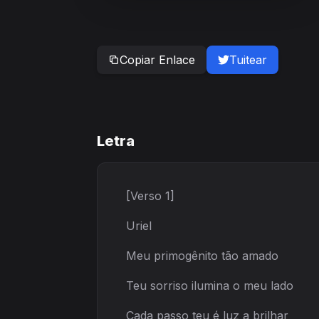
Copiar Enlace
Tuitear
Letra
[Verso 1]
Uriel
Meu primogênito tão amado
Teu sorriso ilumina o meu lado
Cada passo teu é luz a brilhar