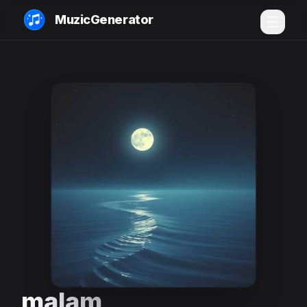
MuzicGenerator
malam