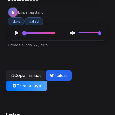
E
Emperaja Band
slow
ballad
00:00
Creada el nov. 22, 2025
Copiar Enlace
Tuitear
Crea la tuya