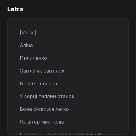
Letra
[Verse]
Аліна
Пилипенко
Світла як світанок
В очах її весна
У серці теплий станок
Вона сміється легко
Як вітер між полів
Її слова — то ліки від тисячі жалів