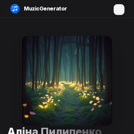
MuzicGenerator
Аліна Пилипенко