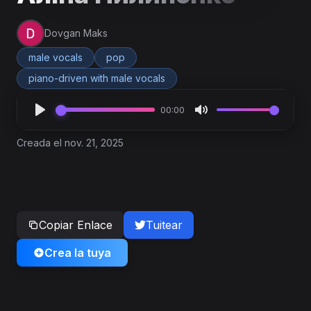
Dovgan Maks
male vocals
pop
piano-driven with male vocals
00:00
Creada el nov. 21, 2025
Copiar Enlace
Tuitear
Crea la tuya