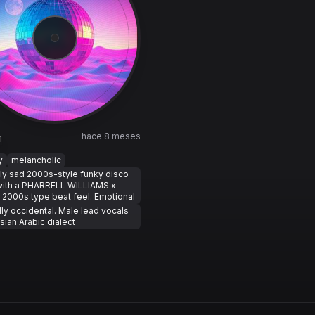
hace 8 meses
1
y
melancholic
ly sad 2000s-style funky disco
 with a PHARRELL WILLIAMS x
x 2000s type beat feel. Emotional
lly occidental. Male lead vocals
isian Arabic dialect