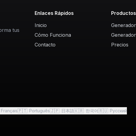
Enlaces Rápidos
Producto
Inicio
Generador
forma tus
Cómo Funciona
Generador
Contacto
Precios
🇵🇹
🇯🇵
🇰🇷
🇷🇺
Français
Português
日本語
한국어
Русский