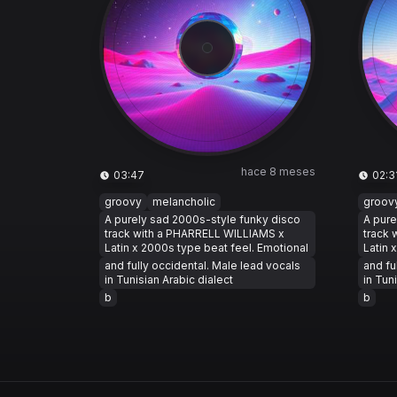
hace 8 meses
03:47
02:3
groovy
melancholic
groov
A purely sad 2000s-style funky disco
A pure
track with a PHARRELL WILLIAMS x
track
Latin x 2000s type beat feel. Emotional
Latin 
and fully occidental. Male lead vocals
and fu
in Tunisian Arabic dialect
in Tun
b
b