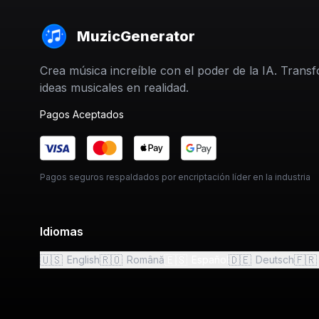
MuzicGenerator
Crea música increíble con el poder de la IA. Trans
ideas musicales en realidad.
Pagos Aceptados
Pagos seguros respaldados por encriptación líder en la industria
Idiomas
🇺🇸
🇷🇴
🇪🇸
🇩🇪
🇫🇷
English
Română
Español
Deutsch