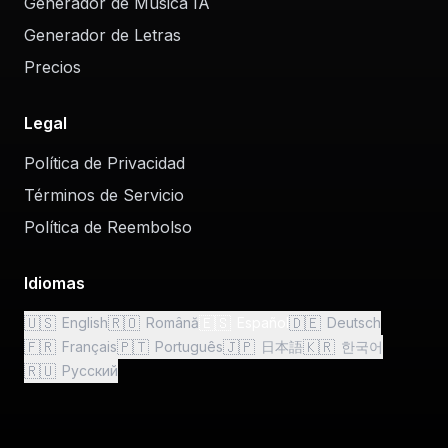
Generador de Música IA
Generador de Letras
Precios
Legal
Política de Privacidad
Términos de Servicio
Política de Reembolso
Idiomas
🇺🇸
🇷🇴
🇪🇸
🇩🇪
English
Română
Español
Deutsch
🇫🇷
🇵🇹
🇯🇵
🇰🇷
Français
Português
日本語
한국어
🇷🇺
Русский