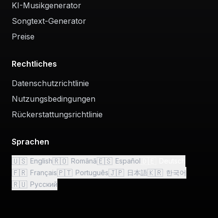
KI-Musikgenerator
Songtext-Generator
Preise
Rechtliches
Datenschutzrichtlinie
Nutzungsbedingungen
Rückerstattungsrichtlinie
Sprachen
🇺🇸
🇷🇴
🇪🇸
🇩🇪
English
Română
Español
Deutsch
🇫🇷
🇵🇹
🇯🇵
🇰🇷
Français
Português
日本語
한국어
🇷🇺
Русский