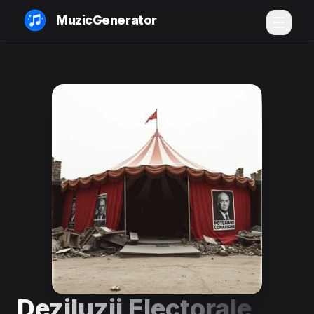
MuzicGenerator
Deziluzii Electorale