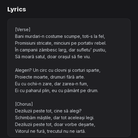
Lyrics
[Verse]
Bani murdari-n costume scumpe, toti-s la fel,
Promisiuni stricate, minciuni pe portativ rebel.
În campanii zâmbesc larg, dar sufletu' pustiu,
Să moară satul, doar orașul să fie viu.
Alegeri? Un circ cu clovni și corturi sparte,
Proiecte moarte, drumuri fără arte.
Eu cu ochii-n zare, dar zarea-n fum,
Ei cu paharul plin, eu cu pământ pe drum.
[Chorus]
Deziluzii peste tot, cine să alegi?
Schimbăm măștile, dar tot aceleași legi.
Deziluzii peste tot, doar vorbe deșarte,
Viitorul ne fură, trecutul nu ne iartă.