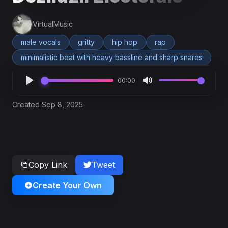
VirtualMusic
male vocals
gritty
hip hop
rap
minimalistic beat with heavy bassline and sharp snares
00:00
Created Sep 8, 2025
Copy Link
Tweet
Create Your Own