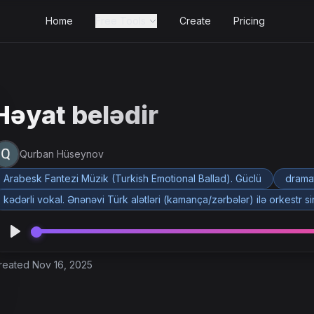
Home
Free Tools
Create
Pricing
Həyat belədir
Qurban Hüseynov
Arabesk Fantezi Müzik (Turkish Emotional Ballad). Güclü
drama
kədərli vokal. Ənənəvi Türk alətləri (kamança/zərbələr) ilə orkestr s
reated Nov 16, 2025