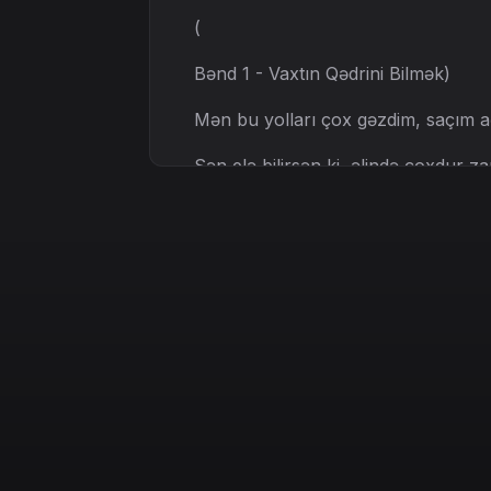
(
Bənd 1 - Vaxtın Qədrini Bilmək)
Mən bu yolları çox gəzdim, saçım 
Sən elə bilirsən ki, əlində çoxdur z
Hər açılan səhəri, son günün kimi g
Boş şeyə xərcləmə vaxtı, qəlbini yax
İnsanlara inanma, hər sözə qulaq 
Əyri yollar çoxdur, sən düz yolund
Dinlə məni, ay oğul, bax bu dünya f
Sənin bildiyin hər şey, bir səhv, bir 
Ömrün hər anı dərsdir, hər üzün bir