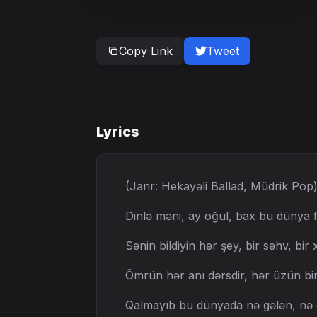
Copy Link
Tweet
Lyrics
(Janr: Hekayəli Ballad, Müdrik Pop
Dinlə məni, ay oğul, bax bu dünya f
Sənin bildiyin hər şey, bir səhv, bir 
Ömrün hər anı dərsdir, hər üzün bir
Qalmayıb bu dünyada nə gələn, nə 