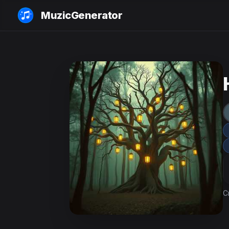
MuzicGenerator
C