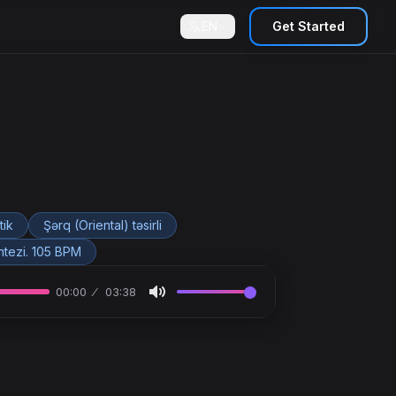
EN
Get Started
tik
Şərq (Oriental) təsirli
intezi. 105 BPM
00:00
03:38