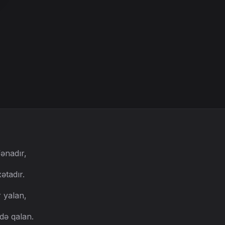
)
ənadır,
xətadır.
 yalan,
də qalan.