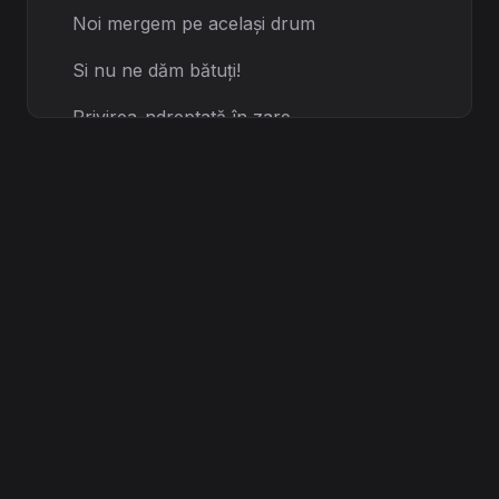
Noi mergem pe același drum
Si nu ne dăm bătuți!
Privirea-ndreptată în zare
Liber mereu să fiu!
Dar vreau să-ți mai pun o-ntrebare
Până nu e prea târziu...
Dacă fiecare ar face bine
Celui de lângă el
Raiul ar fi aici pe pământ
Si nu acolo sus în cer!
Cine rămâne în picioare