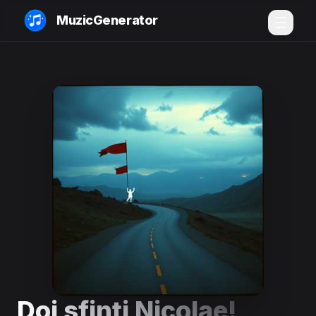
MuzicGenerator
Doi sfinți Nicolae!